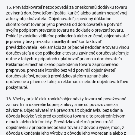
15. Prevádzkovateľ nezodpovedá za oneskorenú dodávku tovaru
zavinenú doručovateľom (pošta, kuriér) alebo udaním nesprávnej
adresy objednávateľa. Objednávateľ je povinný dôkladne
skontrolovať tovar pri jeho prevzatí od doručovateľa a potvrdiť
svojím podpisom prevzatie tovaru na doklade o prevzatí tovaru.
Pokiaľ je zásielka viditeľne poškodená alebo zničená, objednávateľ
je povinný bez prevzatia zásielky ihneď kontaktovať
prevádzkovateľa. Reklamáciu za prípadné nedodanie tovaru vinou
doručovateľa alebo poškodenie tovaru zavinené doručovateľom je
nutné v takýchto prípadoch uplatňovať priamo u doručovateľa.
Reklamácie mechanického poškodenia tovaru zapríčineného
prepravou, prevzatie ktorého bez vád potvrdil objednávateľ
doručovateľovi, nebudú prevádzkovateľom uznané ako
oprávnené a plnenie z takejto reklamácie nebude objednávateľovu
poskytnuté.
16. Všetky prijaté elektronické objednávky tovaru sú považované
za návrh na uzavretie kúpnej zmluvy a nie sú považované za
záväzné. Objednávateľ má právo zrušiť objednávku bez udania
dôvodu kedykoľvek pred expedíciou tovaru a to prostredníctvom
e-mailu alebo telefonicky. Prevádzkovateľ má právo zrušiť
objednávku v prípade nedodania tovaru z dôvodu vyššej moci, z
dôvodu ukončenia jeho výroby, z dôvodu jeho vypredania alebo z