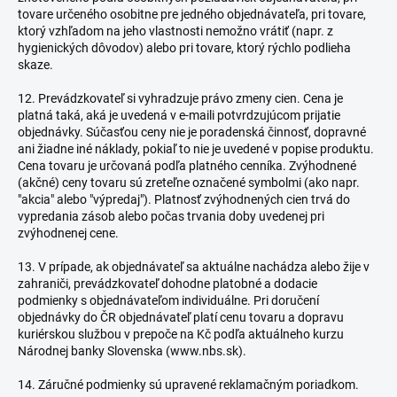
tovare určeného osobitne pre jedného objednávateľa, pri tovare,
ktorý vzhľadom na jeho vlastnosti nemožno vrátiť (napr. z
hygienických dôvodov) alebo pri tovare, ktorý rýchlo podlieha
skaze.
12. Prevádzkovateľ si vyhradzuje právo zmeny cien. Cena je
platná taká, aká je uvedená v e-maili potvrdzujúcom prijatie
objednávky. Súčasťou ceny nie je poradenská činnosť, dopravné
ani žiadne iné náklady, pokiaľ to nie je uvedené v popise produktu.
Cena tovaru je určovaná podľa platného cenníka. Zvýhodnené
(akčné) ceny tovaru sú zreteľne označené symbolmi (ako napr.
"akcia" alebo "výpredaj"). Platnosť zvýhodnených cien trvá do
vypredania zásob alebo počas trvania doby uvedenej pri
zvýhodnenej cene.
13. V prípade, ak objednávateľ sa aktuálne nachádza alebo žije v
zahraniči, prevádzkovateľ dohodne platobné a dodacie
podmienky s objednávateľom individuálne. Pri doručení
objednávky do ČR objednávateľ platí cenu tovaru a dopravu
kuriérskou službou v prepoče na Kč podľa aktuálneho kurzu
Národnej banky Slovenska (www.nbs.sk).
14. Záručné podmienky sú upravené reklamačným poriadkom.