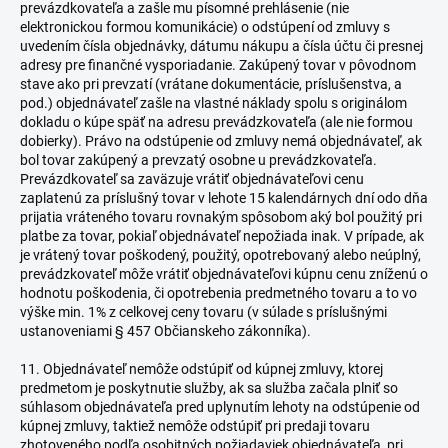
prevázdkovateľa a zašle mu písomné prehlásenie (nie
elektronickou formou komunikácie) o odstúpení od zmluvy s
uvedením čísla objednávky, dátumu nákupu a čísla účtu či presnej
adresy pre finančné vysporiadanie. Zakúpený tovar v pôvodnom
stave ako pri prevzatí (vrátane dokumentácie, príslušenstva, a
pod.) objednávateľ zašle na vlastné náklady spolu s originálom
dokladu o kúpe späť na adresu prevádzkovateľa (ale nie formou
dobierky). Právo na odstúpenie od zmluvy nemá objednávateľ, ak
bol tovar zakúpený a prevzatý osobne u prevádzkovateľa.
Prevázdkovateľ sa zaväzuje vrátiť objednávateľovi cenu
zaplatenú za príslušný tovar v lehote 15 kalendárnych dní odo dňa
prijatia vráteného tovaru rovnakým spôsobom aký bol použitý pri
platbe za tovar, pokiaľ objednávateľ nepožiada inak. V prípade, ak
je vrátený tovar poškodený, použitý, opotrebovaný alebo neúplný,
prevádzkovateľ môže vrátiť objednávateľovi kúpnu cenu zníženú o
hodnotu poškodenia, či opotrebenia predmetného tovaru a to vo
výške min. 1% z celkovej ceny tovaru (v súlade s príslušnými
ustanoveniami § 457 Občianskeho zákonníka).
11. Objednávateľ nemôže odstúpiť od kúpnej zmluvy, ktorej
predmetom je poskytnutie služby, ak sa služba začala plniť so
súhlasom objednávateľa pred uplynutím lehoty na odstúpenie od
kúpnej zmluvy, taktiež nemôže odstúpiť pri predaji tovaru
zhotoveného podľa osobitných požiadaviek objednávateľa, pri