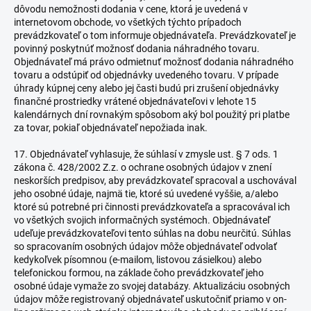
dôvodu nemožnosti dodania v cene, ktorá je uvedená v
internetovom obchode, vo všetkých týchto prípadoch
prevádzkovateľ o tom informuje objednávateľa. Prevádzkovateľ je
povinný poskytnúť možnosť dodania náhradného tovaru.
Objednávateľ má právo odmietnuť možnosť dodania náhradného
tovaru a odstúpiť od objednávky uvedeného tovaru. V prípade
úhrady kúpnej ceny alebo jej časti budú pri zrušení objednávky
finančné prostriedky vrátené objednávateľovi v lehote 15
kalendárnych dní rovnakým spôsobom aký bol použitý pri platbe
za tovar, pokiaľ objednávateľ nepožiada inak.
17. Objednávateľ vyhlasuje, že súhlasí v zmysle ust. § 7 ods. 1
zákona č. 428/2002 Z.z. o ochrane osobných údajov v znení
neskorších predpisov, aby prevádzkovateľ spracoval a uschovával
jeho osobné údaje, najmä tie, ktoré sú uvedené vyššie, a/alebo
ktoré sú potrebné pri činnosti prevádzkovateľa a spracovával ich
vo všetkých svojich informačných systémoch. Objednávateľ
udeľuje prevádzkovateľovi tento súhlas na dobu neurčitú. Súhlas
so spracovaním osobných údajov môže objednávateľ odvolať
kedykoľvek písomnou (e-mailom, listovou zásielkou) alebo
telefonickou formou, na základe čoho prevádzkovateľ jeho
osobné údaje vymaže zo svojej databázy. Aktualizáciu osobných
údajov môže registrovaný objednávateľ uskutočniť priamo v on-