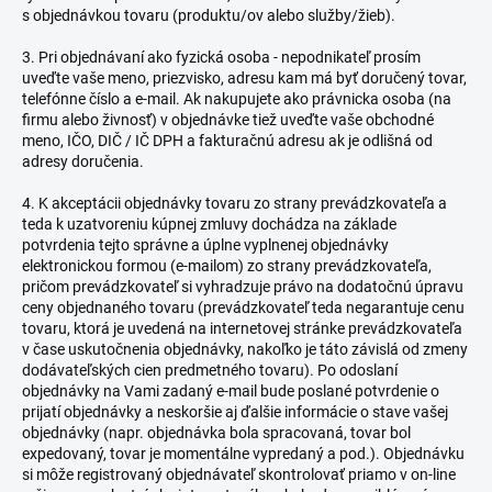
s objednávkou tovaru (produktu/ov alebo služby/žieb).
3. Pri objednávaní ako fyzická osoba - nepodnikateľ prosím
uveďte vaše meno, priezvisko, adresu kam má byť doručený tovar,
telefónne číslo a e-mail. Ak nakupujete ako právnicka osoba (na
firmu alebo živnosť) v objednávke tiež uveďte vaše obchodné
meno, IČO, DIČ / IČ DPH a fakturačnú adresu ak je odlišná od
adresy doručenia.
4. K akceptácii objednávky tovaru zo strany prevádzkovateľa a
teda k uzatvoreniu kúpnej zmluvy dochádza na základe
potvrdenia tejto správne a úplne vyplnenej objednávky
elektronickou formou (e-mailom) zo strany prevádzkovateľa,
pričom prevádzkovateľ si vyhradzuje právo na dodatočnú úpravu
ceny objednaného tovaru (prevádzkovateľ teda negarantuje cenu
tovaru, ktorá je uvedená na internetovej stránke prevádzkovateľa
v čase uskutočnenia objednávky, nakoľko je táto závislá od zmeny
dodávateľských cien predmetného tovaru). Po odoslaní
objednávky na Vami zadaný e-mail bude poslané potvrdenie o
prijatí objednávky a neskoršie aj ďalšie informácie o stave vašej
objednávky (napr. objednávka bola spracovaná, tovar bol
expedovaný, tovar je momentálne vypredaný a pod.). Objednávku
si môže registrovaný objednávateľ skontrolovať priamo v on-line