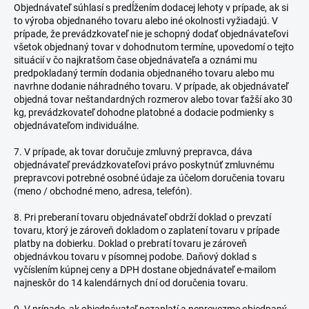
Objednávateľ súhlasí s predĺžením dodacej lehoty v prípade, ak si
to výroba objednaného tovaru alebo iné okolnosti vyžiadajú. V
prípade, že prevádzkovateľ nie je schopný dodať objednávateľovi
všetok objednaný tovar v dohodnutom termíne, upovedomí o tejto
situácií v čo najkratšom čase objednávateľa a oznámi mu
predpokladaný termín dodania objednaného tovaru alebo mu
navrhne dodanie náhradného tovaru. V prípade, ak objednávateľ
objedná tovar neštandardných rozmerov alebo tovar ťažší ako 30
kg, prevádzkovateľ dohodne platobné a dodacie podmienky s
objednávateľom individuálne.
7. V prípade, ak tovar doručuje zmluvný prepravca, dáva
objednávateľ prevádzkovateľovi právo poskytnúť zmluvnému
prepravcovi potrebné osobné údaje za účelom doručenia tovaru
(meno / obchodné meno, adresa, telefón).
8. Pri preberaní tovaru objednávateľ obdrží doklad o prevzatí
tovaru, ktorý je zároveň dokladom o zaplatení tovaru v prípade
platby na dobierku. Doklad o prebratí tovaru je zároveň
objednávkou tovaru v písomnej podobe. Daňový doklad s
vyčíslením kúpnej ceny a DPH dostane objednávateľ e-mailom
najneskôr do 14 kalendárnych dní od doručenia tovaru.