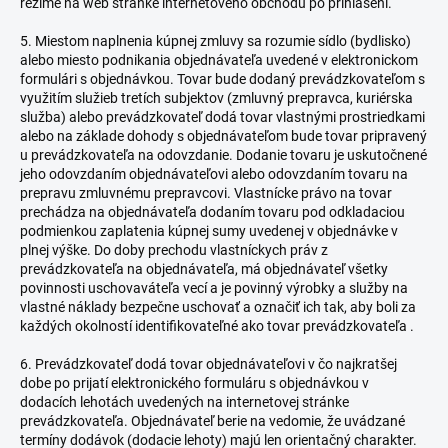
režime na web stránke internetového obchodu po prihlásení.
5. Miestom naplnenia kúpnej zmluvy sa rozumie sídlo (bydlisko)
alebo miesto podnikania objednávateľa uvedené v elektronickom
formulári s objednávkou. Tovar bude dodaný prevádzkovateľom s
využitím služieb tretích subjektov (zmluvný prepravca, kuriérska
služba) alebo prevádzkovateľ dodá tovar vlastnými prostriedkami
alebo na základe dohody s objednávateľom bude tovar pripravený
u prevádzkovateľa na odovzdanie. Dodanie tovaru je uskutočnené
jeho odovzdaním objednávateľovi alebo odovzdaním tovaru na
prepravu zmluvnému prepravcovi. Vlastnícke právo na tovar
prechádza na objednávateľa dodaním tovaru pod odkladaciou
podmienkou zaplatenia kúpnej sumy uvedenej v objednávke v
plnej výške. Do doby prechodu vlastníckych práv z
prevádzkovateľa na objednávateľa, má objednávateľ všetky
povinnosti uschovaváteľa vecí a je povinný výrobky a služby na
vlastné náklady bezpečne uschovať a označiť ich tak, aby boli za
každých okolností identifikovateľné ako tovar prevádzkovateľa .
6. Prevádzkovateľ dodá tovar objednávateľovi v čo najkratšej
dobe po prijatí elektronického formuláru s objednávkou v
dodacích lehotách uvedených na internetovej stránke
prevádzkovateľa. Objednávateľ berie na vedomie, že uvádzané
termíny dodávok (dodacie lehoty) majú len orientačný charakter.