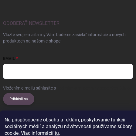
ODOBERAŤ NEWSLETTER
Vložte svoj e-mail a my Vám budeme zasielať informácie o nových
produktoch na našom e-shope.
EMAIL
Vložením e-mailu súhlasíte s
podmienkami ochrany osobných údajov
Prihlásiť sa
Na prispôsobenie obsahu a reklám, poskytovanie funkcií
sociálnych médií a analýzu návštevnosti používame súbory
Copyright 2026
ERROW
. Všetky práva vyhradené.
Upraviť nastavenie
cookie. Viac informácií
tu
.
cookies