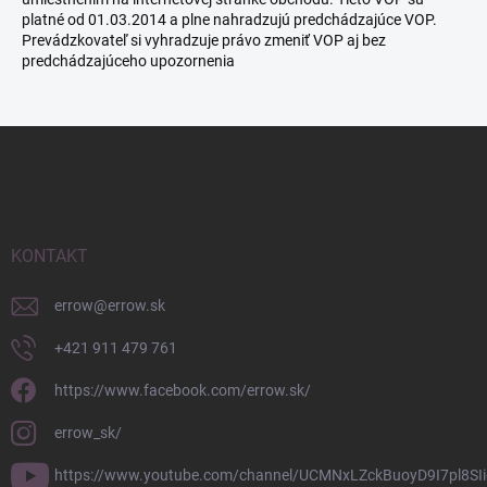
platné od 01.03.2014 a plne nahradzujú predchádzajúce VOP.
Prevádzkovateľ si vyhradzuje právo zmeniť VOP aj bez
predchádzajúceho upozornenia
Z
á
p
ä
t
i
KONTAKT
e
errow
@
errow.sk
+421 911 479 761
https://www.facebook.com/errow.sk/
errow_sk/
https://www.youtube.com/channel/UCMNxLZckBuoyD9I7pl8SIi