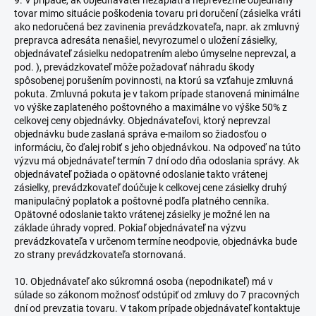
9. V prípade, ak objednávateľ nezaplatí a neprevezme objednaný
tovar mimo situácie poškodenia tovaru pri doručení (zásielka vráti
ako nedoručená bez zavinenia prevádzkovateľa, napr. ak zmluvný
prepravca adresáta nenašiel, nevyrozumel o uložení zásielky,
objednávateľ zásielku nedopatrením alebo úmyselne neprevzal, a
pod. ), prevádzkovateľ môže požadovať náhradu škody
spôsobenej porušením povinnosti, na ktorú sa vzťahuje zmluvná
pokuta. Zmluvná pokuta je v takom prípade stanovená minimálne
vo výške zaplateného poštovného a maximálne vo výške 50% z
celkovej ceny objednávky. Objednávateľovi, ktorý neprevzal
objednávku bude zaslaná správa e-mailom so žiadosťou o
informáciu, čo ďalej robiť s jeho objednávkou. Na odpoveď na túto
výzvu má objednávateľ termín 7 dní odo dňa odoslania správy. Ak
objednávateľ požiada o opätovné odoslanie takto vrátenej
zásielky, prevádzkovateľ doúčuje k celkovej cene zásielky druhý
manipulačný poplatok a poštovné podľa platného cenníka.
Opätovné odoslanie takto vrátenej zásielky je možné len na
základe úhrady vopred. Pokiaľ objednávateľ na výzvu
prevádzkovateľa v určenom termíne neodpovie, objednávka bude
zo strany prevádzkovateľa stornovaná.
10. Objednávateľ ako súkromná osoba (nepodnikateľ) má v
súlade so zákonom možnosť odstúpiť od zmluvy do 7 pracovných
dní od prevzatia tovaru. V takom prípade objednávateľ kontaktuje