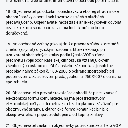
line režime na web stránke internetového obchodu po prihlásení.
18. Objednávateľ po odoslaní objednávky, alebo registrácii môže
obdržať správy o ponukách tovarov, akciách a službách
predávajúceho. Objednávateľ môže zasielanie kedykoľvek odvolať
cez linku, ktorá sa nachádza v e-mailoch, ktoré mu budú
doručované.
19. Na obchodné vzťahy (ako aj ďalšie právne vzťahy, ktoré môžu
z neho vyplynúť) s fyzickými osobami, ktoré nekonajú pri
uzatváraní obchodných zmlúv podľa týchto VOP v rámci
predmetu svojej podnikateľskej činnosti, sa vzťahujú okrem
všeobecných ustanovení Občianskeho zákonníka aj osobitné
predpisy, najmä zákon č. 108/2000 o ochrane spotrebiteľa pri
podomovom a zásielkovom predaji, zákon č. 250/2007 o ochrane
spotrebiteľa.
20. Objednávateľ a prevádzkovateľ sa dohodli, že plne uznávajú
elektronickú formu komunikácie, najmä prostredníctvom
elektronickej pošty a internetovej siete ako platnú a záväznú pre
obe zmluvné strany. Elektronická forma komunikácie nie je
akceptovateľná v prípade odstúpenia od kúpnej zmluvy.
21. Objednávateľ zaslaním objednávky potvrdzuje, že si tieto VOP