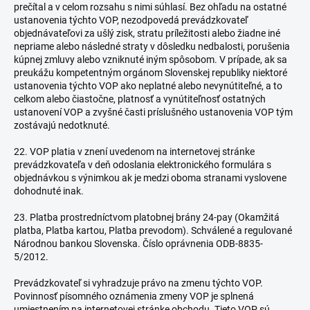
prečítal a v celom rozsahu s nimi súhlasí. Bez ohľadu na ostatné
ustanovenia týchto VOP, nezodpovedá prevádzkovateľ
objednávateľovi za ušlý zisk, stratu príležitosti alebo žiadne iné
nepriame alebo následné straty v dôsledku nedbalosti, porušenia
kúpnej zmluvy alebo vzniknuté iným spôsobom. V prípade, ak sa
preukážu kompetentným orgánom Slovenskej republiky niektoré
ustanovenia týchto VOP ako neplatné alebo nevynútiteľné, a to
celkom alebo čiastočne, platnosť a vynútiteľnosť ostatných
ustanovení VOP a zvyšné časti príslušného ustanovenia VOP tým
zostávajú nedotknuté.
22. VOP platia v znení uvedenom na internetovej stránke
prevádzkovateľa v deň odoslania elektronického formulára s
objednávkou s výnimkou ak je medzi oboma stranami vyslovene
dohodnuté inak.
23. Platba prostredníctvom platobnej brány 24-pay (Okamžitá
platba, Platba kartou, Platba prevodom). Schválené a regulované
Národnou bankou Slovenska. Číslo oprávnenia ODB-8835-
5/2012.
Prevádzkovateľ si vyhradzuje právo na zmenu týchto VOP.
Povinnosť písomného oznámenia zmeny VOP je splnená
umiestnením na internetovej stránke obchodu.
Tieto VOP sú