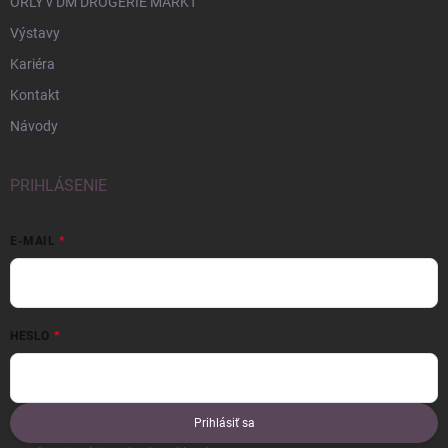
ORLY v DM DROGERIE MARKT
Výstavy
Kariéra
Kontakt
Návody
PRIHLÁSENIE
E-MAIL
HESLO
Prihlásiť sa