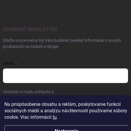
ODOBERAŤ NEWSLETTER
Vložte svoj e-mail a my Vám budeme zasielať informácie o nových
produktoch na našom e-shope.
EMAIL
Vložením e-mailu súhlasíte s
podmienkami ochrany osobných údajov
Prihlásiť sa
Na prispôsobenie obsahu a reklám, poskytovanie funkcií
sociálnych médií a analýzu návštevnosti používame súbory
cookie. Viac informácií
tu
.
Copyright 2026
ERROW
. Všetky práva vyhradené.
Upraviť nastavenie